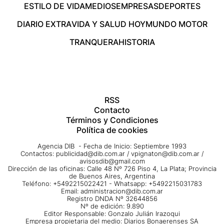
ESTILO DE VIDA
MEDIOS
EMPRESAS
DEPORTES
DIARIO EXTRA
VIDA Y SALUD HOY
MUNDO MOTOR
TRANQUERA
HISTORIA
RSS
Contacto
Términos y Condiciones
Política de cookies
Agencia DIB - Fecha de Inicio: Septiembre 1993
Contactos:
publicidad@dib.com.ar
/
vpignaton@dib.com.ar
/
avisosdib@gmail.com
Dirección de las oficinas: Calle 48 Nº 726 Piso 4, La Plata; Provincia
de Buenos Aires, Argentina
Teléfono: +5492215022421 - Whatsapp: +5492215031783
Email:
administracion@dib.com.ar
Registro DNDA Nº 32644856
Nº de edición: 9.890
Editor Responsable: Gonzalo Julián Irazoqui
Empresa propietaria del medio: Diarios Bonaerenses SA