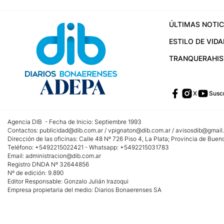
ÚLTIMAS NOTIC
ESTILO DE VIDA
TRANQUERA
HI
X
Suscr
Agencia DIB - Fecha de Inicio: Septiembre 1993
Contactos:
publicidad@dib.com.ar
/
vpignaton@dib.com.ar
/
avisosdib@gmail
Dirección de las oficinas: Calle 48 Nº 726 Piso 4, La Plata; Provincia de Buen
Teléfono: +5492215022421 - Whatsapp: +5492215031783
Email:
administracion@dib.com.ar
Registro DNDA Nº 32644856
Nº de edición: 9.890
Editor Responsable: Gonzalo Julián Irazoqui
Empresa propietaria del medio: Diarios Bonaerenses SA