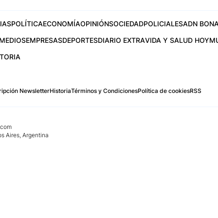
IAS
POLÍTICA
ECONOMÍA
OPINIÓN
SOCIEDAD
POLICIALES
ADN BONA
MEDIOS
EMPRESAS
DEPORTES
DIARIO EXTRA
VIDA Y SALUD HOY
M
STORIA
ipción Newsletter
Historia
Términos y Condiciones
Política de cookies
RSS
.com
os Aires, Argentina