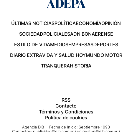
ÚLTIMAS NOTICIAS
POLÍTICA
ECONOMÍA
OPINIÓN
SOCIEDAD
POLICIALES
ADN BONAERENSE
ESTILO DE VIDA
MEDIOS
EMPRESAS
DEPORTES
DIARIO EXTRA
VIDA Y SALUD HOY
MUNDO MOTOR
TRANQUERA
HISTORIA
RSS
Contacto
Términos y Condiciones
Política de cookies
Agencia DIB - Fecha de Inicio: Septiembre 1993
Contactos:
publicidad@dib.com.ar
/
vpignaton@dib.com.ar
/