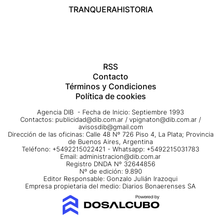
TRANQUERA
HISTORIA
RSS
Contacto
Términos y Condiciones
Política de cookies
Agencia DIB - Fecha de Inicio: Septiembre 1993
Contactos:
publicidad@dib.com.ar
/
vpignaton@dib.com.ar
/
avisosdib@gmail.com
Dirección de las oficinas: Calle 48 Nº 726 Piso 4, La Plata; Provincia
de Buenos Aires, Argentina
Teléfono: +5492215022421 - Whatsapp: +5492215031783
Email:
administracion@dib.com.ar
Registro DNDA Nº 32644856
Nº de edición: 9.890
Editor Responsable: Gonzalo Julián Irazoqui
Empresa propietaria del medio: Diarios Bonaerenses SA