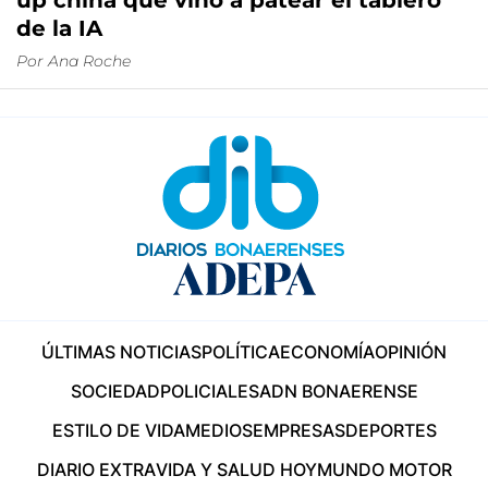
up china que vino a patear el tablero
de la IA
Por
Ana Roche
ÚLTIMAS NOTICIAS
POLÍTICA
ECONOMÍA
OPINIÓN
SOCIEDAD
POLICIALES
ADN BONAERENSE
ESTILO DE VIDA
MEDIOS
EMPRESAS
DEPORTES
DIARIO EXTRA
VIDA Y SALUD HOY
MUNDO MOTOR