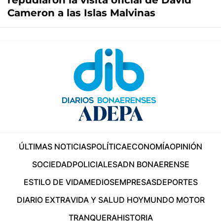
repudiaron la visita oficial de David
Cameron a las Islas Malvinas
ÚLTIMAS NOTICIAS
POLÍTICA
ECONOMÍA
OPINIÓN
SOCIEDAD
POLICIALES
ADN BONAERENSE
ESTILO DE VIDA
MEDIOS
EMPRESAS
DEPORTES
DIARIO EXTRA
VIDA Y SALUD HOY
MUNDO MOTOR
TRANQUERA
HISTORIA