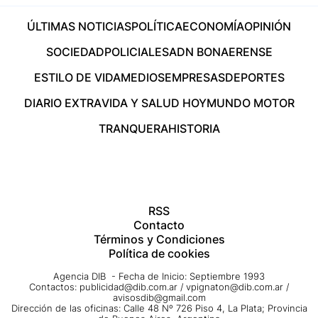
ÚLTIMAS NOTICIAS
POLÍTICA
ECONOMÍA
OPINIÓN
SOCIEDAD
POLICIALES
ADN BONAERENSE
ESTILO DE VIDA
MEDIOS
EMPRESAS
DEPORTES
DIARIO EXTRA
VIDA Y SALUD HOY
MUNDO MOTOR
TRANQUERA
HISTORIA
RSS
Contacto
Términos y Condiciones
Política de cookies
Agencia DIB - Fecha de Inicio: Septiembre 1993
Contactos:
publicidad@dib.com.ar
/
vpignaton@dib.com.ar
/
avisosdib@gmail.com
Dirección de las oficinas: Calle 48 Nº 726 Piso 4, La Plata; Provincia