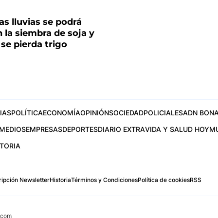
las lluvias se podrá
 la siembra de soja y
 se pierda trigo
IAS
POLÍTICA
ECONOMÍA
OPINIÓN
SOCIEDAD
POLICIALES
ADN BONA
MEDIOS
EMPRESAS
DEPORTES
DIARIO EXTRA
VIDA Y SALUD HOY
M
STORIA
ipción Newsletter
Historia
Términos y Condiciones
Política de cookies
RSS
.com