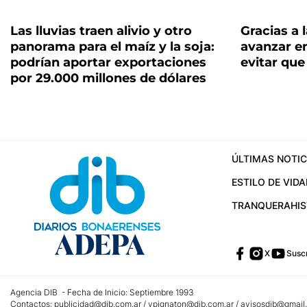
Las lluvias traen alivio y otro
Gracias a 
panorama para el maíz y la soja:
avanzar en
podrían aportar exportaciones
evitar que
por 29.000 millones de dólares
ÚLTIMAS NOTIC
ESTILO DE VIDA
TRANQUERA
HI
X
Suscr
Agencia DIB - Fecha de Inicio: Septiembre 1993
Contactos:
publicidad@dib.com.ar
/
vpignaton@dib.com.ar
/
avisosdib@gmail