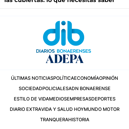
las cubiertas: lo que necesitás saber
ÚLTIMAS NOTICIAS
POLÍTICA
ECONOMÍA
OPINIÓN
SOCIEDAD
POLICIALES
ADN BONAERENSE
ESTILO DE VIDA
MEDIOS
EMPRESAS
DEPORTES
DIARIO EXTRA
VIDA Y SALUD HOY
MUNDO MOTOR
TRANQUERA
HISTORIA