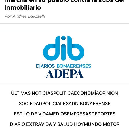
marcha en su pueblo contra la suba del
Inmobiliario
Por
Andrés Lavaselli
ÚLTIMAS NOTICIAS
POLÍTICA
ECONOMÍA
OPINIÓN
SOCIEDAD
POLICIALES
ADN BONAERENSE
ESTILO DE VIDA
MEDIOS
EMPRESAS
DEPORTES
DIARIO EXTRA
VIDA Y SALUD HOY
MUNDO MOTOR