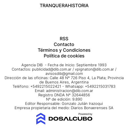
TRANQUERA
HISTORIA
RSS
Contacto
Términos y Condiciones
Política de cookies
Agencia DIB - Fecha de Inicio: Septiembre 1993
Contactos:
publicidad@dib.com.ar
/
vpignaton@dib.com.ar
/
avisosdib@gmail.com
Dirección de las oficinas: Calle 48 Nº 726 Piso 4, La Plata; Provincia
de Buenos Aires, Argentina
Teléfono: +5492215022421 - Whatsapp: +5492215031783
Email:
administracion@dib.com.ar
Registro DNDA Nº 32644856
Nº de edición: 9.890
Editor Responsable: Gonzalo Julián Irazoqui
Empresa propietaria del medio: Diarios Bonaerenses SA