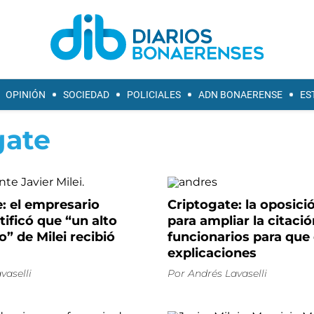
OPINIÓN
SOCIEDAD
POLICIALES
ADN BONAERENSE
ES
gate
: el empresario
Criptogate: la oposici
tificó que “un alto
para ampliar la citació
o” de Milei recibió
funcionarios para que
explicaciones
vaselli
Por
Andrés Lavaselli