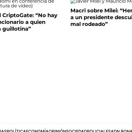
Macri sobre Milei: “H
l CriptoGate: “No hay
a un presidente descu
cionario a quien
mal rodeado”
a guillotina”
IAS
POLÍTICA
ECONOMÍA
OPINIÓN
SOCIEDAD
POLICIALES
ADN BONA