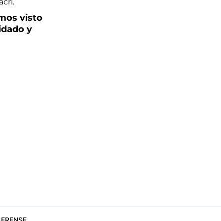
emos visto
idado y
ERENSE