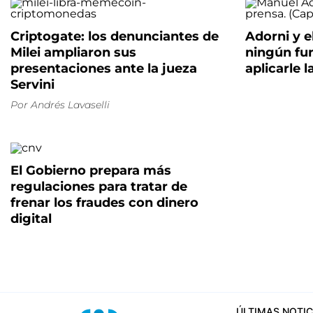
Criptogate: los denunciantes de
Adorni y e
Milei ampliaron sus
ningún fun
presentaciones ante la jueza
aplicarle l
Servini
Por
Andrés Lavaselli
El Gobierno prepara más
regulaciones para tratar de
frenar los fraudes con dinero
digital
ÚLTIMAS NOTIC