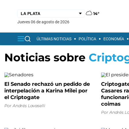
14°
jueves 06 de agosto de 2026
ÚLTIMAS NOTICIAS
POLÍTICA
ECONOMÍA
Noticias sobre
Cripto
El Senado rechazó un pedido de
Criptogate
interpelación a Karina Milei por
Casares ra
el Criptogate
funcionari
coimas
Por
Andrés Lavaselli
Por
Andrés La