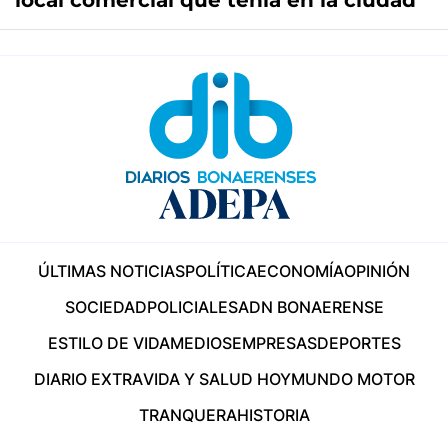
local comercial que tenía en la ciudad
ÚLTIMAS NOTICIAS
POLÍTICA
ECONOMÍA
OPINIÓN
SOCIEDAD
POLICIALES
ADN BONAERENSE
ESTILO DE VIDA
MEDIOS
EMPRESAS
DEPORTES
DIARIO EXTRA
VIDA Y SALUD HOY
MUNDO MOTOR
TRANQUERA
HISTORIA