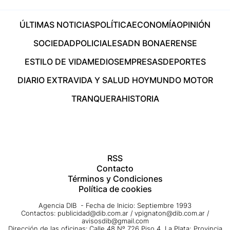
ÚLTIMAS NOTICIAS
POLÍTICA
ECONOMÍA
OPINIÓN
SOCIEDAD
POLICIALES
ADN BONAERENSE
ESTILO DE VIDA
MEDIOS
EMPRESAS
DEPORTES
DIARIO EXTRA
VIDA Y SALUD HOY
MUNDO MOTOR
TRANQUERA
HISTORIA
RSS
Contacto
Términos y Condiciones
Política de cookies
Agencia DIB - Fecha de Inicio: Septiembre 1993
Contactos:
publicidad@dib.com.ar
/
vpignaton@dib.com.ar
/
avisosdib@gmail.com
Dirección de las oficinas: Calle 48 Nº 726 Piso 4, La Plata; Provincia