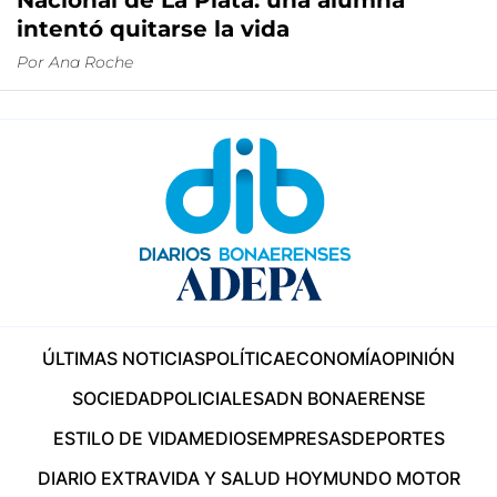
Nacional de La Plata: una alumna
intentó quitarse la vida
Por
Ana Roche
ÚLTIMAS NOTICIAS
POLÍTICA
ECONOMÍA
OPINIÓN
SOCIEDAD
POLICIALES
ADN BONAERENSE
ESTILO DE VIDA
MEDIOS
EMPRESAS
DEPORTES
DIARIO EXTRA
VIDA Y SALUD HOY
MUNDO MOTOR