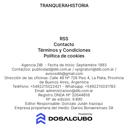
TRANQUERA
HISTORIA
RSS
Contacto
Términos y Condiciones
Política de cookies
Agencia DIB - Fecha de Inicio: Septiembre 1993
Contactos:
publicidad@dib.com.ar
/
vpignaton@dib.com.ar
/
avisosdib@gmail.com
Dirección de las oficinas: Calle 48 Nº 726 Piso 4, La Plata; Provincia
de Buenos Aires, Argentina
Teléfono: +5492215022421 - Whatsapp: +5492215031783
Email:
administracion@dib.com.ar
Registro DNDA Nº 32644856
Nº de edición: 9.890
Editor Responsable: Gonzalo Julián Irazoqui
Empresa propietaria del medio: Diarios Bonaerenses SA