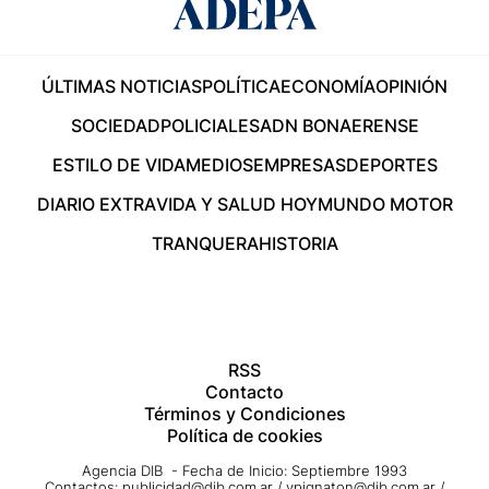
ÚLTIMAS NOTICIAS
POLÍTICA
ECONOMÍA
OPINIÓN
SOCIEDAD
POLICIALES
ADN BONAERENSE
ESTILO DE VIDA
MEDIOS
EMPRESAS
DEPORTES
DIARIO EXTRA
VIDA Y SALUD HOY
MUNDO MOTOR
TRANQUERA
HISTORIA
RSS
Contacto
Términos y Condiciones
Política de cookies
Agencia DIB - Fecha de Inicio: Septiembre 1993
Contactos:
publicidad@dib.com.ar
/
vpignaton@dib.com.ar
/