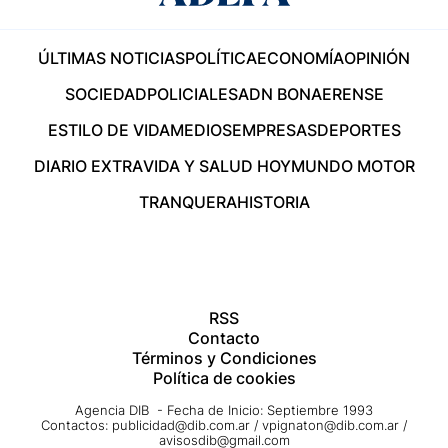
ÚLTIMAS NOTICIAS
POLÍTICA
ECONOMÍA
OPINIÓN
SOCIEDAD
POLICIALES
ADN BONAERENSE
ESTILO DE VIDA
MEDIOS
EMPRESAS
DEPORTES
DIARIO EXTRA
VIDA Y SALUD HOY
MUNDO MOTOR
TRANQUERA
HISTORIA
RSS
Contacto
Términos y Condiciones
Política de cookies
Agencia DIB - Fecha de Inicio: Septiembre 1993
Contactos:
publicidad@dib.com.ar
/
vpignaton@dib.com.ar
/
avisosdib@gmail.com