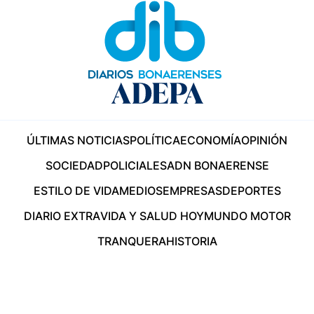
ÚLTIMAS NOTICIAS
POLÍTICA
ECONOMÍA
OPINIÓN
SOCIEDAD
POLICIALES
ADN BONAERENSE
ESTILO DE VIDA
MEDIOS
EMPRESAS
DEPORTES
DIARIO EXTRA
VIDA Y SALUD HOY
MUNDO MOTOR
TRANQUERA
HISTORIA