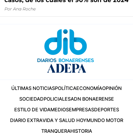
casos, de los cuales el 90% son de 2024
Por
Ana Roche
ÚLTIMAS NOTICIAS
POLÍTICA
ECONOMÍA
OPINIÓN
SOCIEDAD
POLICIALES
ADN BONAERENSE
ESTILO DE VIDA
MEDIOS
EMPRESAS
DEPORTES
DIARIO EXTRA
VIDA Y SALUD HOY
MUNDO MOTOR
TRANQUERA
HISTORIA