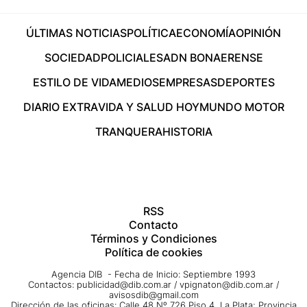
ÚLTIMAS NOTICIAS
POLÍTICA
ECONOMÍA
OPINIÓN
SOCIEDAD
POLICIALES
ADN BONAERENSE
ESTILO DE VIDA
MEDIOS
EMPRESAS
DEPORTES
DIARIO EXTRA
VIDA Y SALUD HOY
MUNDO MOTOR
TRANQUERA
HISTORIA
RSS
Contacto
Términos y Condiciones
Política de cookies
Agencia DIB - Fecha de Inicio: Septiembre 1993
Contactos:
publicidad@dib.com.ar
/
vpignaton@dib.com.ar
/
avisosdib@gmail.com
Dirección de las oficinas: Calle 48 Nº 726 Piso 4, La Plata; Provincia