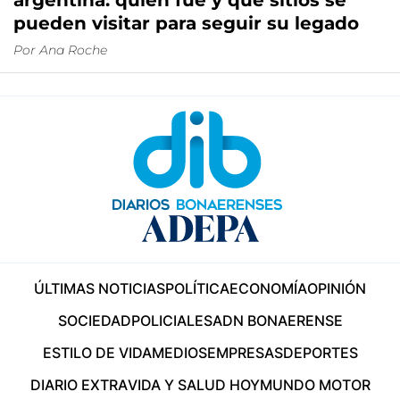
argentina: quién fue y qué sitios se
pueden visitar para seguir su legado
Por
Ana Roche
ÚLTIMAS NOTICIAS
POLÍTICA
ECONOMÍA
OPINIÓN
SOCIEDAD
POLICIALES
ADN BONAERENSE
ESTILO DE VIDA
MEDIOS
EMPRESAS
DEPORTES
DIARIO EXTRA
VIDA Y SALUD HOY
MUNDO MOTOR