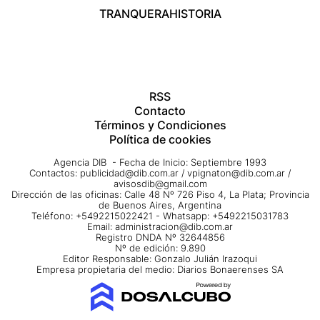
TRANQUERA
HISTORIA
RSS
Contacto
Términos y Condiciones
Política de cookies
Agencia DIB - Fecha de Inicio: Septiembre 1993
Contactos:
publicidad@dib.com.ar
/
vpignaton@dib.com.ar
/
avisosdib@gmail.com
Dirección de las oficinas: Calle 48 Nº 726 Piso 4, La Plata; Provincia
de Buenos Aires, Argentina
Teléfono: +5492215022421 - Whatsapp: +5492215031783
Email:
administracion@dib.com.ar
Registro DNDA Nº 32644856
Nº de edición: 9.890
Editor Responsable: Gonzalo Julián Irazoqui
Empresa propietaria del medio: Diarios Bonaerenses SA