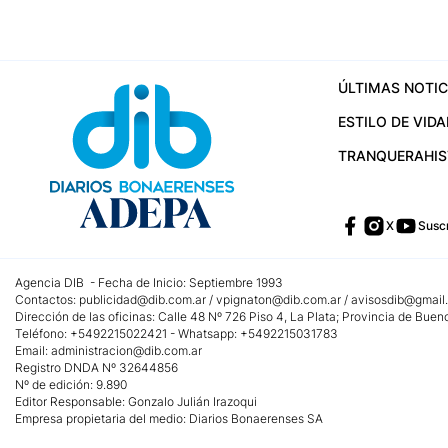
ÚLTIMAS NOTIC
ESTILO DE VIDA
TRANQUERA
HI
X
Suscr
Agencia DIB - Fecha de Inicio: Septiembre 1993
Contactos:
publicidad@dib.com.ar
/
vpignaton@dib.com.ar
/
avisosdib@gmail
Dirección de las oficinas: Calle 48 Nº 726 Piso 4, La Plata; Provincia de Buen
Teléfono: +5492215022421 - Whatsapp: +5492215031783
Email:
administracion@dib.com.ar
Registro DNDA Nº 32644856
Nº de edición: 9.890
Editor Responsable: Gonzalo Julián Irazoqui
Empresa propietaria del medio: Diarios Bonaerenses SA