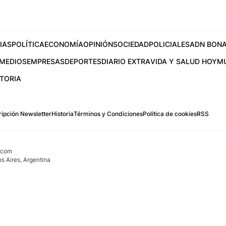
IAS
POLÍTICA
ECONOMÍA
OPINIÓN
SOCIEDAD
POLICIALES
ADN BONA
MEDIOS
EMPRESAS
DEPORTES
DIARIO EXTRA
VIDA Y SALUD HOY
M
STORIA
ipción Newsletter
Historia
Términos y Condiciones
Política de cookies
RSS
.com
os Aires, Argentina