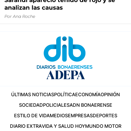
Sarandí apareció teñido de rojo y se
analizan las causas
Por
Ana Roche
ÚLTIMAS NOTICIAS
POLÍTICA
ECONOMÍA
OPINIÓN
SOCIEDAD
POLICIALES
ADN BONAERENSE
ESTILO DE VIDA
MEDIOS
EMPRESAS
DEPORTES
DIARIO EXTRA
VIDA Y SALUD HOY
MUNDO MOTOR