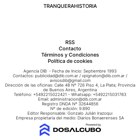
TRANQUERA
HISTORIA
RSS
Contacto
Términos y Condiciones
Política de cookies
Agencia DIB - Fecha de Inicio: Septiembre 1993
Contactos:
publicidad@dib.com.ar
/
vpignaton@dib.com.ar
/
avisosdib@gmail.com
Dirección de las oficinas: Calle 48 Nº 726 Piso 4, La Plata; Provincia
de Buenos Aires, Argentina
Teléfono: +5492215022421 - Whatsapp: +5492215031783
Email:
administracion@dib.com.ar
Registro DNDA Nº 32644856
Nº de edición: 9.890
Editor Responsable: Gonzalo Julián Irazoqui
Empresa propietaria del medio: Diarios Bonaerenses SA