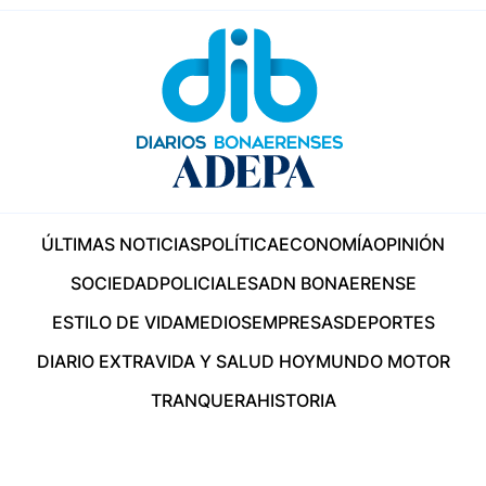
ÚLTIMAS NOTICIAS
POLÍTICA
ECONOMÍA
OPINIÓN
SOCIEDAD
POLICIALES
ADN BONAERENSE
ESTILO DE VIDA
MEDIOS
EMPRESAS
DEPORTES
DIARIO EXTRA
VIDA Y SALUD HOY
MUNDO MOTOR
TRANQUERA
HISTORIA