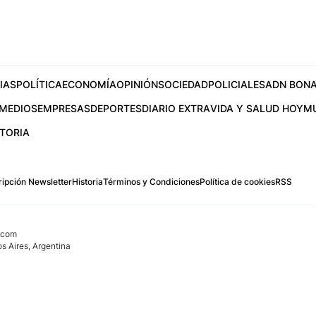
IAS
POLÍTICA
ECONOMÍA
OPINIÓN
SOCIEDAD
POLICIALES
ADN BONA
MEDIOS
EMPRESAS
DEPORTES
DIARIO EXTRA
VIDA Y SALUD HOY
M
STORIA
ipción Newsletter
Historia
Términos y Condiciones
Política de cookies
RSS
.com
os Aires, Argentina