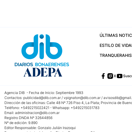
ÚLTIMAS NOTIC
ESTILO DE VIDA
TRANQUERA
HI
X
Suscr
Agencia DIB - Fecha de Inicio: Septiembre 1993
Contactos:
publicidad@dib.com.ar
/
vpignaton@dib.com.ar
/
avisosdib@gmail
Dirección de las oficinas: Calle 48 Nº 726 Piso 4, La Plata; Provincia de Buen
Teléfono: +5492215022421 - Whatsapp: +5492215031783
Email:
administracion@dib.com.ar
Registro DNDA Nº 32644856
Nº de edición: 9.890
Editor Responsable: Gonzalo Julián Irazoqui