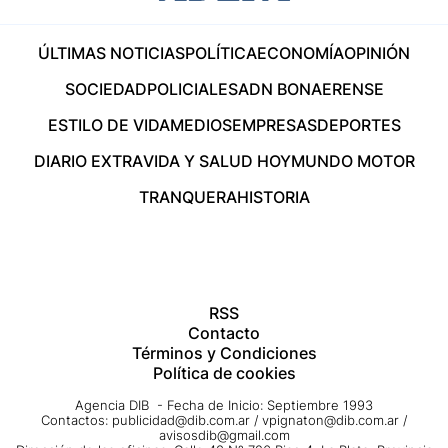
ÚLTIMAS NOTICIAS
POLÍTICA
ECONOMÍA
OPINIÓN
SOCIEDAD
POLICIALES
ADN BONAERENSE
ESTILO DE VIDA
MEDIOS
EMPRESAS
DEPORTES
DIARIO EXTRA
VIDA Y SALUD HOY
MUNDO MOTOR
TRANQUERA
HISTORIA
RSS
Contacto
Términos y Condiciones
Política de cookies
Agencia DIB - Fecha de Inicio: Septiembre 1993
Contactos:
publicidad@dib.com.ar
/
vpignaton@dib.com.ar
/
avisosdib@gmail.com