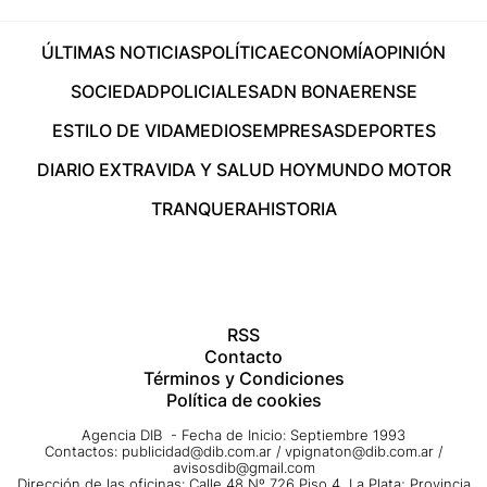
ÚLTIMAS NOTICIAS
POLÍTICA
ECONOMÍA
OPINIÓN
SOCIEDAD
POLICIALES
ADN BONAERENSE
ESTILO DE VIDA
MEDIOS
EMPRESAS
DEPORTES
DIARIO EXTRA
VIDA Y SALUD HOY
MUNDO MOTOR
TRANQUERA
HISTORIA
RSS
Contacto
Términos y Condiciones
Política de cookies
Agencia DIB - Fecha de Inicio: Septiembre 1993
Contactos:
publicidad@dib.com.ar
/
vpignaton@dib.com.ar
/
avisosdib@gmail.com
Dirección de las oficinas: Calle 48 Nº 726 Piso 4, La Plata; Provincia