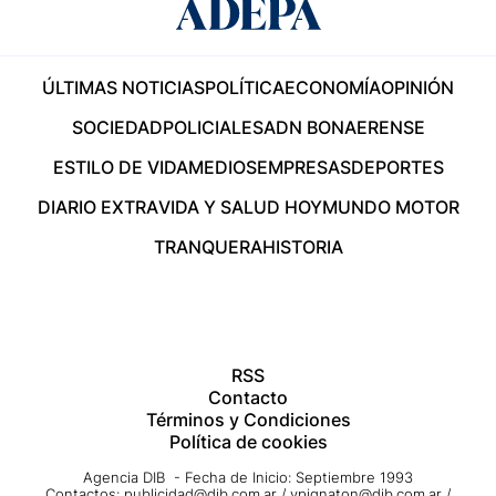
ÚLTIMAS NOTICIAS
POLÍTICA
ECONOMÍA
OPINIÓN
SOCIEDAD
POLICIALES
ADN BONAERENSE
ESTILO DE VIDA
MEDIOS
EMPRESAS
DEPORTES
DIARIO EXTRA
VIDA Y SALUD HOY
MUNDO MOTOR
TRANQUERA
HISTORIA
RSS
Contacto
Términos y Condiciones
Política de cookies
Agencia DIB - Fecha de Inicio: Septiembre 1993
Contactos:
publicidad@dib.com.ar
/
vpignaton@dib.com.ar
/