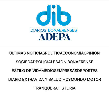
ÚLTIMAS NOTICIAS
POLÍTICA
ECONOMÍA
OPINIÓN
SOCIEDAD
POLICIALES
ADN BONAERENSE
ESTILO DE VIDA
MEDIOS
EMPRESAS
DEPORTES
DIARIO EXTRA
VIDA Y SALUD HOY
MUNDO MOTOR
TRANQUERA
HISTORIA