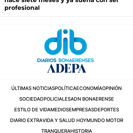
hace siete meses y ya sueña con ser
profesional
ÚLTIMAS NOTICIAS
POLÍTICA
ECONOMÍA
OPINIÓN
SOCIEDAD
POLICIALES
ADN BONAERENSE
ESTILO DE VIDA
MEDIOS
EMPRESAS
DEPORTES
DIARIO EXTRA
VIDA Y SALUD HOY
MUNDO MOTOR
TRANQUERA
HISTORIA