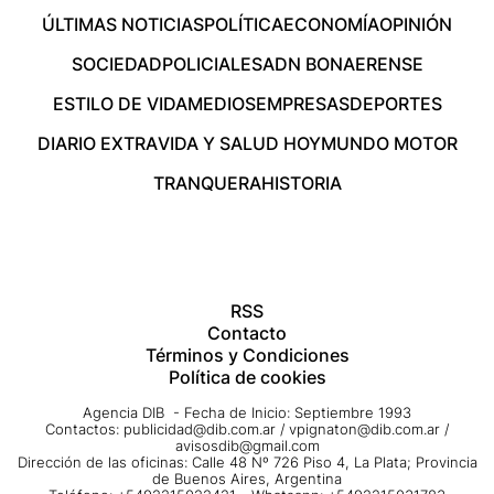
ÚLTIMAS NOTICIAS
POLÍTICA
ECONOMÍA
OPINIÓN
SOCIEDAD
POLICIALES
ADN BONAERENSE
ESTILO DE VIDA
MEDIOS
EMPRESAS
DEPORTES
DIARIO EXTRA
VIDA Y SALUD HOY
MUNDO MOTOR
TRANQUERA
HISTORIA
RSS
Contacto
Términos y Condiciones
Política de cookies
Agencia DIB - Fecha de Inicio: Septiembre 1993
Contactos:
publicidad@dib.com.ar
/
vpignaton@dib.com.ar
/
avisosdib@gmail.com
Dirección de las oficinas: Calle 48 Nº 726 Piso 4, La Plata; Provincia
de Buenos Aires, Argentina