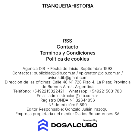
TRANQUERA
HISTORIA
RSS
Contacto
Términos y Condiciones
Política de cookies
Agencia DIB - Fecha de Inicio: Septiembre 1993
Contactos:
publicidad@dib.com.ar
/
vpignaton@dib.com.ar
/
avisosdib@gmail.com
Dirección de las oficinas: Calle 48 Nº 726 Piso 4, La Plata; Provincia
de Buenos Aires, Argentina
Teléfono: +5492215022421 - Whatsapp: +5492215031783
Email:
administracion@dib.com.ar
Registro DNDA Nº 32644856
Nº de edición: 9.890
Editor Responsable: Gonzalo Julián Irazoqui
Empresa propietaria del medio: Diarios Bonaerenses SA