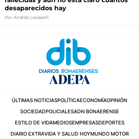
fallecidas y aún no está claro cuántos
desaparecidos hay
Por
Andrés Lavaselli
ÚLTIMAS NOTICIAS
POLÍTICA
ECONOMÍA
OPINIÓN
SOCIEDAD
POLICIALES
ADN BONAERENSE
ESTILO DE VIDA
MEDIOS
EMPRESAS
DEPORTES
DIARIO EXTRA
VIDA Y SALUD HOY
MUNDO MOTOR