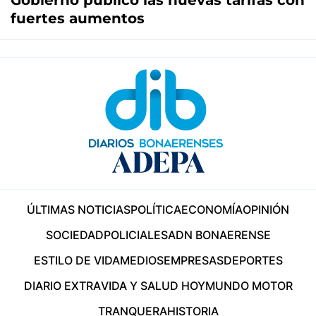
Gobierno publicó las nuevas tarifas con
fuertes aumentos
ÚLTIMAS NOTICIAS
POLÍTICA
ECONOMÍA
OPINIÓN
SOCIEDAD
POLICIALES
ADN BONAERENSE
ESTILO DE VIDA
MEDIOS
EMPRESAS
DEPORTES
DIARIO EXTRA
VIDA Y SALUD HOY
MUNDO MOTOR
TRANQUERA
HISTORIA