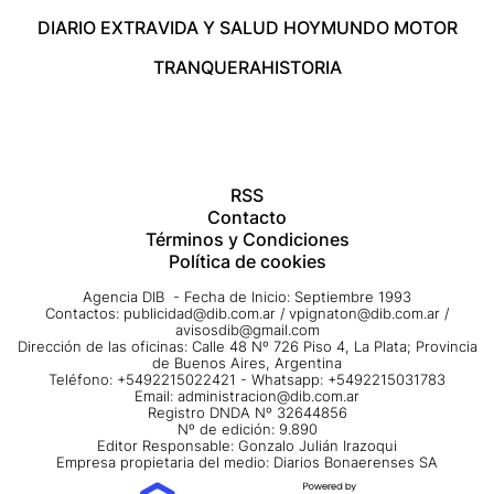
DIARIO EXTRA
VIDA Y SALUD HOY
MUNDO MOTOR
TRANQUERA
HISTORIA
RSS
Contacto
Términos y Condiciones
Política de cookies
Agencia DIB - Fecha de Inicio: Septiembre 1993
Contactos:
publicidad@dib.com.ar
/
vpignaton@dib.com.ar
/
avisosdib@gmail.com
Dirección de las oficinas: Calle 48 Nº 726 Piso 4, La Plata; Provincia
de Buenos Aires, Argentina
Teléfono: +5492215022421 - Whatsapp: +5492215031783
Email:
administracion@dib.com.ar
Registro DNDA Nº 32644856
Nº de edición: 9.890
Editor Responsable: Gonzalo Julián Irazoqui
Empresa propietaria del medio: Diarios Bonaerenses SA