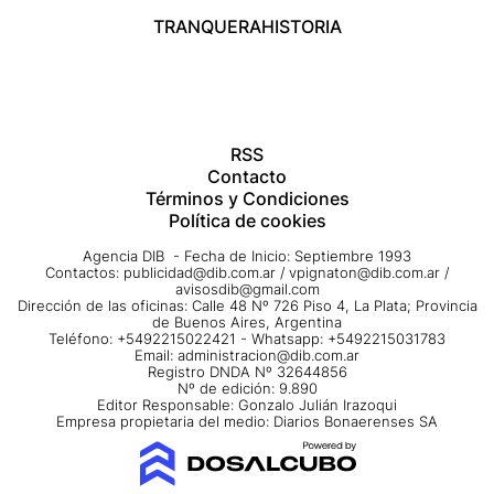
TRANQUERA
HISTORIA
RSS
Contacto
Términos y Condiciones
Política de cookies
Agencia DIB - Fecha de Inicio: Septiembre 1993
Contactos:
publicidad@dib.com.ar
/
vpignaton@dib.com.ar
/
avisosdib@gmail.com
Dirección de las oficinas: Calle 48 Nº 726 Piso 4, La Plata; Provincia
de Buenos Aires, Argentina
Teléfono: +5492215022421 - Whatsapp: +5492215031783
Email:
administracion@dib.com.ar
Registro DNDA Nº 32644856
Nº de edición: 9.890
Editor Responsable: Gonzalo Julián Irazoqui
Empresa propietaria del medio: Diarios Bonaerenses SA