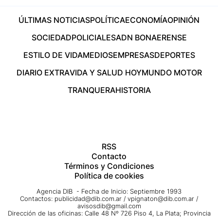
ÚLTIMAS NOTICIAS
POLÍTICA
ECONOMÍA
OPINIÓN
SOCIEDAD
POLICIALES
ADN BONAERENSE
ESTILO DE VIDA
MEDIOS
EMPRESAS
DEPORTES
DIARIO EXTRA
VIDA Y SALUD HOY
MUNDO MOTOR
TRANQUERA
HISTORIA
RSS
Contacto
Términos y Condiciones
Política de cookies
Agencia DIB - Fecha de Inicio: Septiembre 1993
Contactos:
publicidad@dib.com.ar
/
vpignaton@dib.com.ar
/
avisosdib@gmail.com
Dirección de las oficinas: Calle 48 Nº 726 Piso 4, La Plata; Provincia