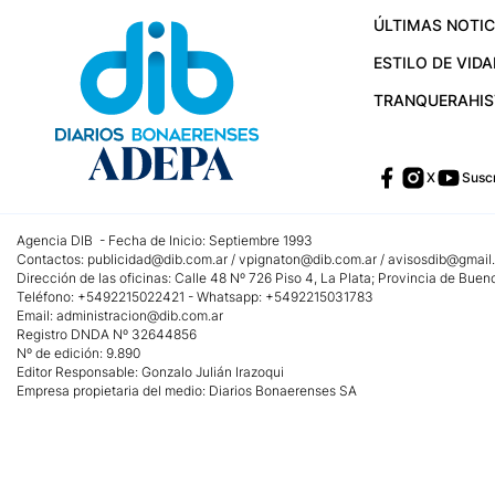
ÚLTIMAS NOTIC
ESTILO DE VIDA
TRANQUERA
HI
X
Suscr
Agencia DIB - Fecha de Inicio: Septiembre 1993
Contactos:
publicidad@dib.com.ar
/
vpignaton@dib.com.ar
/
avisosdib@gmail
Dirección de las oficinas: Calle 48 Nº 726 Piso 4, La Plata; Provincia de Buen
Teléfono: +5492215022421 - Whatsapp: +5492215031783
Email:
administracion@dib.com.ar
Registro DNDA Nº 32644856
Nº de edición: 9.890
Editor Responsable: Gonzalo Julián Irazoqui
Empresa propietaria del medio: Diarios Bonaerenses SA