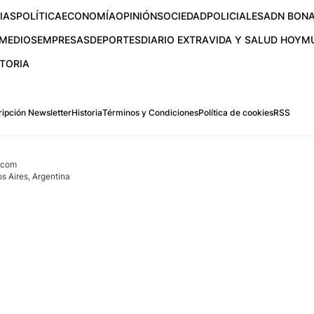
IAS
POLÍTICA
ECONOMÍA
OPINIÓN
SOCIEDAD
POLICIALES
ADN BONA
MEDIOS
EMPRESAS
DEPORTES
DIARIO EXTRA
VIDA Y SALUD HOY
M
STORIA
ipción Newsletter
Historia
Términos y Condiciones
Política de cookies
RSS
.com
os Aires, Argentina