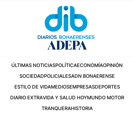
ÚLTIMAS NOTICIAS
POLÍTICA
ECONOMÍA
OPINIÓN
SOCIEDAD
POLICIALES
ADN BONAERENSE
ESTILO DE VIDA
MEDIOS
EMPRESAS
DEPORTES
DIARIO EXTRA
VIDA Y SALUD HOY
MUNDO MOTOR
TRANQUERA
HISTORIA