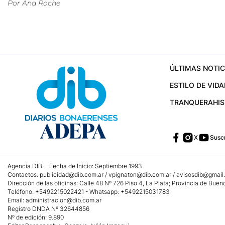
Por
Ana Roche
ÚLTIMAS NOTIC
ESTILO DE VIDA
TRANQUERA
HI
X
Suscr
Agencia DIB - Fecha de Inicio: Septiembre 1993
Contactos:
publicidad@dib.com.ar
/
vpignaton@dib.com.ar
/
avisosdib@gmail
Dirección de las oficinas: Calle 48 Nº 726 Piso 4, La Plata; Provincia de Buen
Teléfono: +5492215022421 - Whatsapp: +5492215031783
Email:
administracion@dib.com.ar
Registro DNDA Nº 32644856
Nº de edición: 9.890