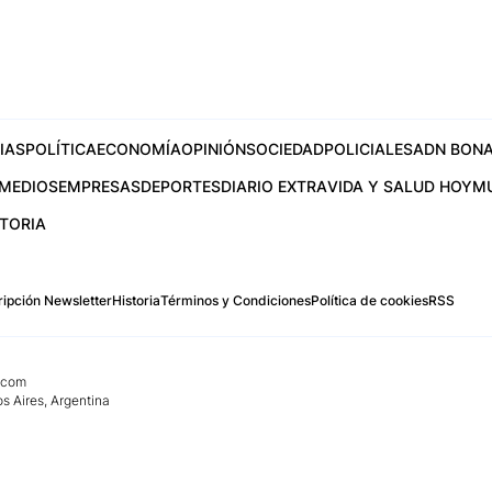
IAS
POLÍTICA
ECONOMÍA
OPINIÓN
SOCIEDAD
POLICIALES
ADN BONA
MEDIOS
EMPRESAS
DEPORTES
DIARIO EXTRA
VIDA Y SALUD HOY
M
STORIA
ipción Newsletter
Historia
Términos y Condiciones
Política de cookies
RSS
.com
os Aires, Argentina