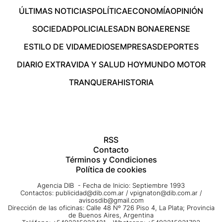
ÚLTIMAS NOTICIAS
POLÍTICA
ECONOMÍA
OPINIÓN
SOCIEDAD
POLICIALES
ADN BONAERENSE
ESTILO DE VIDA
MEDIOS
EMPRESAS
DEPORTES
DIARIO EXTRA
VIDA Y SALUD HOY
MUNDO MOTOR
TRANQUERA
HISTORIA
RSS
Contacto
Términos y Condiciones
Política de cookies
Agencia DIB - Fecha de Inicio: Septiembre 1993
Contactos:
publicidad@dib.com.ar
/
vpignaton@dib.com.ar
/
avisosdib@gmail.com
Dirección de las oficinas: Calle 48 Nº 726 Piso 4, La Plata; Provincia
de Buenos Aires, Argentina