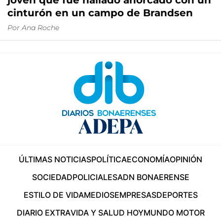
joven que fue hallado ahorcado con un
cinturón en un campo de Brandsen
Por
Ana Roche
ÚLTIMAS NOTICIAS
POLÍTICA
ECONOMÍA
OPINIÓN
SOCIEDAD
POLICIALES
ADN BONAERENSE
ESTILO DE VIDA
MEDIOS
EMPRESAS
DEPORTES
DIARIO EXTRA
VIDA Y SALUD HOY
MUNDO MOTOR