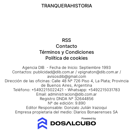
TRANQUERA
HISTORIA
RSS
Contacto
Términos y Condiciones
Política de cookies
Agencia DIB - Fecha de Inicio: Septiembre 1993
Contactos:
publicidad@dib.com.ar
/
vpignaton@dib.com.ar
/
avisosdib@gmail.com
Dirección de las oficinas: Calle 48 Nº 726 Piso 4, La Plata; Provincia
de Buenos Aires, Argentina
Teléfono: +5492215022421 - Whatsapp: +5492215031783
Email:
administracion@dib.com.ar
Registro DNDA Nº 32644856
Nº de edición: 9.890
Editor Responsable: Gonzalo Julián Irazoqui
Empresa propietaria del medio: Diarios Bonaerenses SA