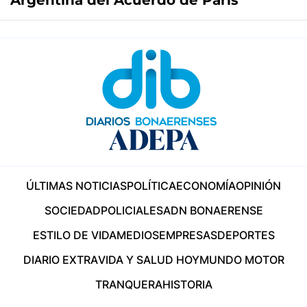
Argentina del Acuerdo de París
ÚLTIMAS NOTICIAS
POLÍTICA
ECONOMÍA
OPINIÓN
SOCIEDAD
POLICIALES
ADN BONAERENSE
ESTILO DE VIDA
MEDIOS
EMPRESAS
DEPORTES
DIARIO EXTRA
VIDA Y SALUD HOY
MUNDO MOTOR
TRANQUERA
HISTORIA