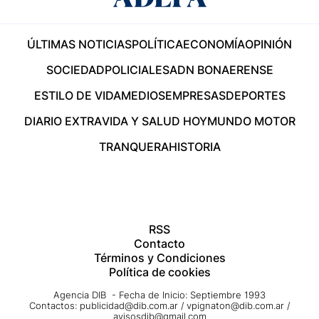
ÚLTIMAS NOTICIAS
POLÍTICA
ECONOMÍA
OPINIÓN
SOCIEDAD
POLICIALES
ADN BONAERENSE
ESTILO DE VIDA
MEDIOS
EMPRESAS
DEPORTES
DIARIO EXTRA
VIDA Y SALUD HOY
MUNDO MOTOR
TRANQUERA
HISTORIA
RSS
Contacto
Términos y Condiciones
Política de cookies
Agencia DIB - Fecha de Inicio: Septiembre 1993
Contactos:
publicidad@dib.com.ar
/
vpignaton@dib.com.ar
/
avisosdib@gmail.com