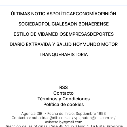
ÚLTIMAS NOTICIAS
POLÍTICA
ECONOMÍA
OPINIÓN
SOCIEDAD
POLICIALES
ADN BONAERENSE
ESTILO DE VIDA
MEDIOS
EMPRESAS
DEPORTES
DIARIO EXTRA
VIDA Y SALUD HOY
MUNDO MOTOR
TRANQUERA
HISTORIA
RSS
Contacto
Términos y Condiciones
Política de cookies
Agencia DIB - Fecha de Inicio: Septiembre 1993
Contactos:
publicidad@dib.com.ar
/
vpignaton@dib.com.ar
/
avisosdib@gmail.com
Dirección de las oficinas: Calle 48 Nº 726 Piso 4, La Plata; Provincia