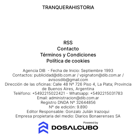
TRANQUERA
HISTORIA
RSS
Contacto
Términos y Condiciones
Política de cookies
Agencia DIB - Fecha de Inicio: Septiembre 1993
Contactos:
publicidad@dib.com.ar
/
vpignaton@dib.com.ar
/
avisosdib@gmail.com
Dirección de las oficinas: Calle 48 Nº 726 Piso 4, La Plata; Provincia
de Buenos Aires, Argentina
Teléfono: +5492215022421 - Whatsapp: +5492215031783
Email:
administracion@dib.com.ar
Registro DNDA Nº 32644856
Nº de edición: 9.890
Editor Responsable: Gonzalo Julián Irazoqui
Empresa propietaria del medio: Diarios Bonaerenses SA