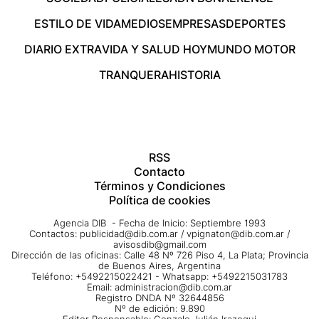
ESTILO DE VIDA
MEDIOS
EMPRESAS
DEPORTES
DIARIO EXTRA
VIDA Y SALUD HOY
MUNDO MOTOR
TRANQUERA
HISTORIA
RSS
Contacto
Términos y Condiciones
Política de cookies
Agencia DIB - Fecha de Inicio: Septiembre 1993
Contactos:
publicidad@dib.com.ar
/
vpignaton@dib.com.ar
/
avisosdib@gmail.com
Dirección de las oficinas: Calle 48 Nº 726 Piso 4, La Plata; Provincia
de Buenos Aires, Argentina
Teléfono: +5492215022421 - Whatsapp: +5492215031783
Email:
administracion@dib.com.ar
Registro DNDA Nº 32644856
Nº de edición: 9.890