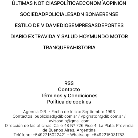
ÚLTIMAS NOTICIAS
POLÍTICA
ECONOMÍA
OPINIÓN
SOCIEDAD
POLICIALES
ADN BONAERENSE
ESTILO DE VIDA
MEDIOS
EMPRESAS
DEPORTES
DIARIO EXTRA
VIDA Y SALUD HOY
MUNDO MOTOR
TRANQUERA
HISTORIA
RSS
Contacto
Términos y Condiciones
Política de cookies
Agencia DIB - Fecha de Inicio: Septiembre 1993
Contactos:
publicidad@dib.com.ar
/
vpignaton@dib.com.ar
/
avisosdib@gmail.com
Dirección de las oficinas: Calle 48 Nº 726 Piso 4, La Plata; Provincia
de Buenos Aires, Argentina
Teléfono: +5492215022421 - Whatsapp: +5492215031783