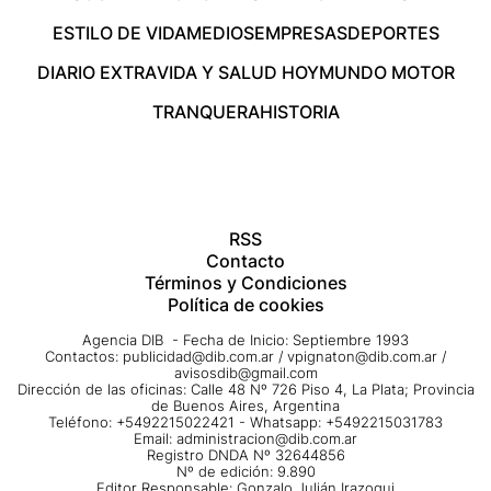
ESTILO DE VIDA
MEDIOS
EMPRESAS
DEPORTES
DIARIO EXTRA
VIDA Y SALUD HOY
MUNDO MOTOR
TRANQUERA
HISTORIA
RSS
Contacto
Términos y Condiciones
Política de cookies
Agencia DIB - Fecha de Inicio: Septiembre 1993
Contactos:
publicidad@dib.com.ar
/
vpignaton@dib.com.ar
/
avisosdib@gmail.com
Dirección de las oficinas: Calle 48 Nº 726 Piso 4, La Plata; Provincia
de Buenos Aires, Argentina
Teléfono: +5492215022421 - Whatsapp: +5492215031783
Email:
administracion@dib.com.ar
Registro DNDA Nº 32644856
Nº de edición: 9.890
Editor Responsable: Gonzalo Julián Irazoqui