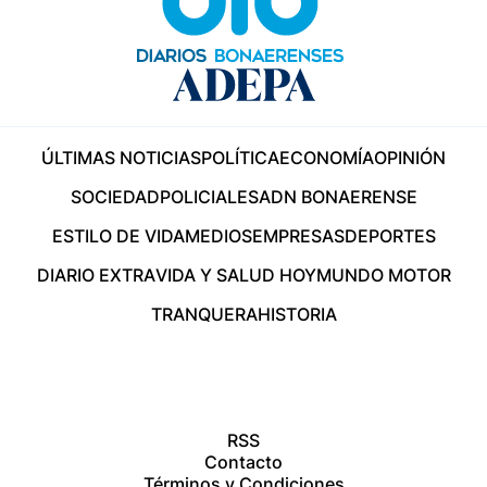
ÚLTIMAS NOTICIAS
POLÍTICA
ECONOMÍA
OPINIÓN
SOCIEDAD
POLICIALES
ADN BONAERENSE
ESTILO DE VIDA
MEDIOS
EMPRESAS
DEPORTES
DIARIO EXTRA
VIDA Y SALUD HOY
MUNDO MOTOR
TRANQUERA
HISTORIA
RSS
Contacto
Términos y Condiciones