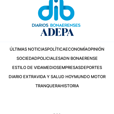
ÚLTIMAS NOTICIAS
POLÍTICA
ECONOMÍA
OPINIÓN
SOCIEDAD
POLICIALES
ADN BONAERENSE
ESTILO DE VIDA
MEDIOS
EMPRESAS
DEPORTES
DIARIO EXTRA
VIDA Y SALUD HOY
MUNDO MOTOR
TRANQUERA
HISTORIA