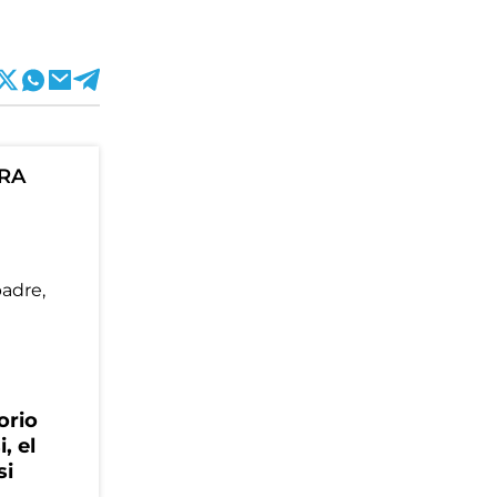
ORA
orio
, el
si