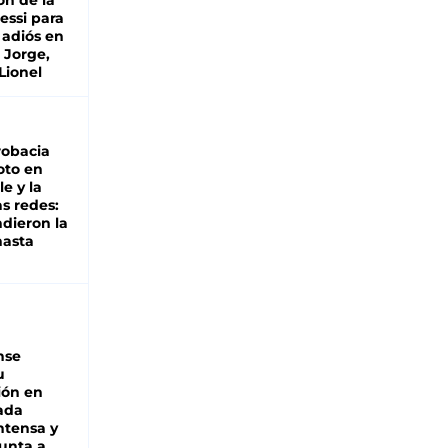
ón de la
essi para
 adiós en
 Jorge,
Lionel
robacia
oto en
le y la
as redes:
ndieron la
hasta
nse
u
ión en
ada
intensa y
unta a