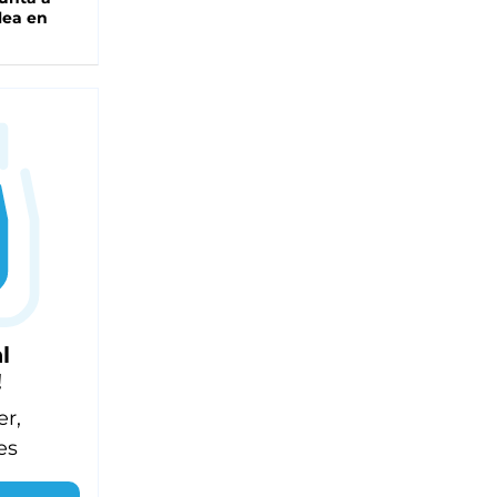
lea en
l
!
er,
es