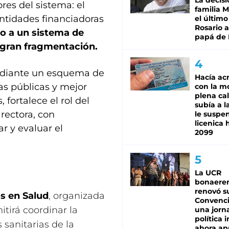
La decisi
ores del sistema: el
familia M
entidades financiadoras
el último
Rosario a
co a un sistema de
papá de 
gran fragmentación.
mediante un esquema de
Hacía ac
cas públicas y mejor
con la m
plena cal
 fortalece el rol del
subía a l
rectora, con
le suspe
licenica 
ar y evaluar el
2099
La UCR
bonaere
renovó s
s en Salud
, organizada
Convenc
tirá coordinar la
una jorn
política 
sanitarias de la
ahora ap