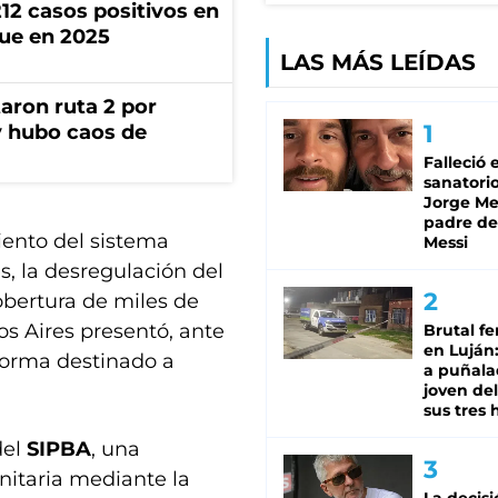
212 casos positivos en
que en 2025
LAS MÁS LEÍDAS
aron ruta 2 por
y hubo caos de
Falleció 
sanatorio
Jorge Mes
padre de
ento del sistema
Messi
s, la desregulación del
obertura de miles de
os Aires presentó, ante
Brutal fe
en Luján
forma destinado a
a puñala
joven de
sus tres 
del
SIPBA
, una
nitaria mediante la