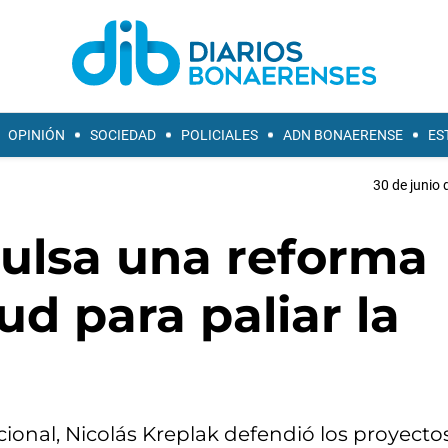
OPINIÓN
SOCIEDAD
POLICIALES
ADN BONAERENSE
ES
30 de junio 
pulsa una reforma
lud para paliar la
ional, Nicolás Kreplak defendió los proyectos