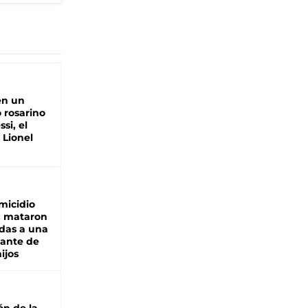
en un
 rosarino
si, el
 Lionel
micidio
: mataron
das a una
lante de
hijos