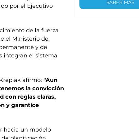
SABER MÁS
ado por el Ejecutivo
ecimiento de la fuerza
e el Ministerio de
 permanente y de
s integran el sistema
 Kreplak afirmó:
"Aun
 tenemos la convicción
d con reglas claras,
ón y garantice
ar hacia un modelo
de planificación,