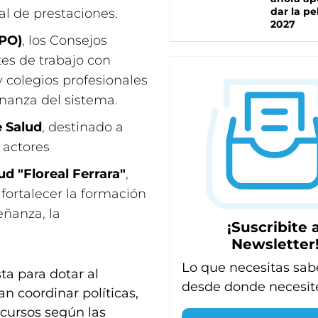
dar la pe
al de prestaciones.
2027
APO)
, los Consejos
es de trabajo con
y colegios profesionales
rnanza del sistema.
e Salud
, destinado a
s actores
ud "Floreal Ferrara"
,
fortalecer la formación
eñanza, la
¡Suscribite a
Newsletter
Lo que necesitas sab
ta para dotar al
desde donde necesit
n coordinar políticas,
recursos según las