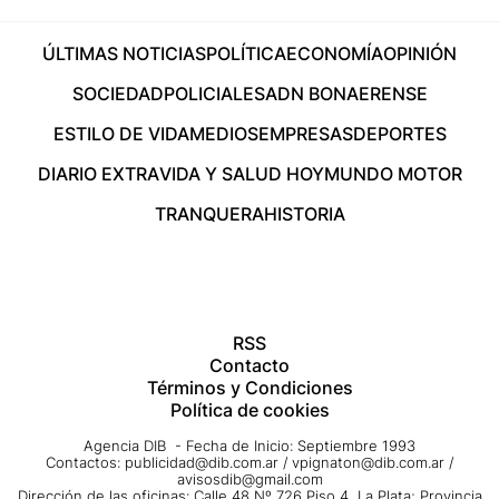
ÚLTIMAS NOTICIAS
POLÍTICA
ECONOMÍA
OPINIÓN
SOCIEDAD
POLICIALES
ADN BONAERENSE
ESTILO DE VIDA
MEDIOS
EMPRESAS
DEPORTES
DIARIO EXTRA
VIDA Y SALUD HOY
MUNDO MOTOR
TRANQUERA
HISTORIA
RSS
Contacto
Términos y Condiciones
Política de cookies
Agencia DIB - Fecha de Inicio: Septiembre 1993
Contactos:
publicidad@dib.com.ar
/
vpignaton@dib.com.ar
/
avisosdib@gmail.com
Dirección de las oficinas: Calle 48 Nº 726 Piso 4, La Plata; Provincia